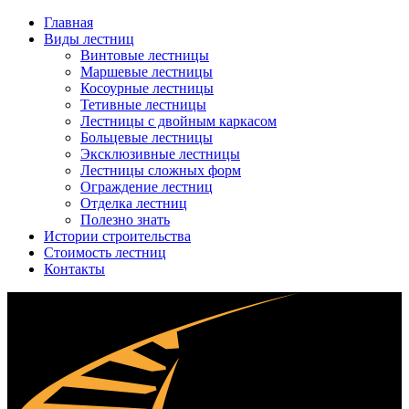
Главная
Виды лестниц
Винтовые лестницы
Маршевые лестницы
Косоурные лестницы
Тетивные лестницы
Лестницы с двойным каркасом
Больцевые лестницы
Эксклюзивные лестницы
Лестницы сложных форм
Ограждение лестниц
Отделка лестниц
Полезно знать
Истории строительства
Стоимость лестниц
Контакты