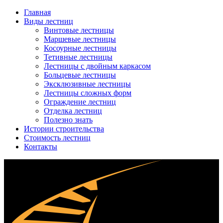
Главная
Виды лестниц
Винтовые лестницы
Маршевые лестницы
Косоурные лестницы
Тетивные лестницы
Лестницы с двойным каркасом
Больцевые лестницы
Эксклюзивные лестницы
Лестницы сложных форм
Ограждение лестниц
Отделка лестниц
Полезно знать
Истории строительства
Стоимость лестниц
Контакты