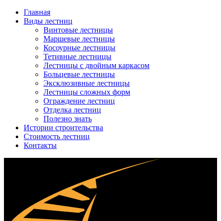
Главная
Виды лестниц
Винтовые лестницы
Маршевые лестницы
Косоурные лестницы
Тетивные лестницы
Лестницы с двойным каркасом
Больцевые лестницы
Эксклюзивные лестницы
Лестницы сложных форм
Ограждение лестниц
Отделка лестниц
Полезно знать
Истории строительства
Стоимость лестниц
Контакты