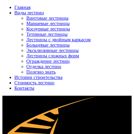
Главная
Виды лестниц
Винтовые лестницы
Маршевые лестницы
Косоурные лестницы
Тетивные лестницы
Лестницы с двойным каркасом
Больцевые лестницы
Эксклюзивные лестницы
Лестницы сложных форм
Ограждение лестниц
Отделка лестниц
Полезно знать
Истории строительства
Стоимость лестниц
Контакты