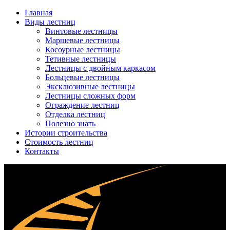
Главная
Виды лестниц
Винтовые лестницы
Маршевые лестницы
Косоурные лестницы
Тетивные лестницы
Лестницы с двойным каркасом
Больцевые лестницы
Эксклюзивные лестницы
Лестницы сложных форм
Ограждение лестниц
Отделка лестниц
Полезно знать
Истории строительства
Стоимость лестниц
Контакты