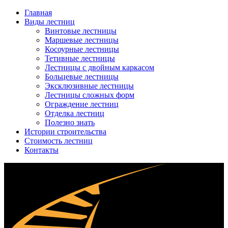
Главная
Виды лестниц
Винтовые лестницы
Маршевые лестницы
Косоурные лестницы
Тетивные лестницы
Лестницы с двойным каркасом
Больцевые лестницы
Эксклюзивные лестницы
Лестницы сложных форм
Ограждение лестниц
Отделка лестниц
Полезно знать
Истории строительства
Стоимость лестниц
Контакты