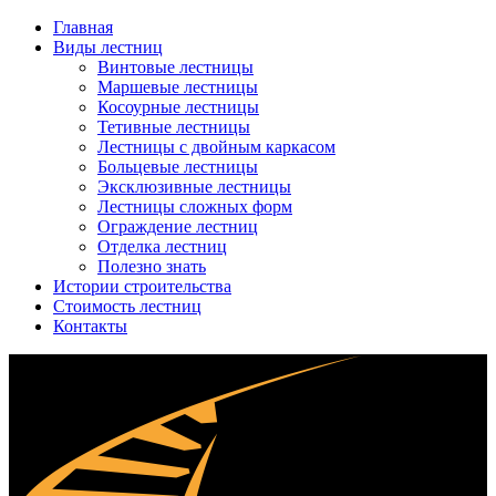
Главная
Виды лестниц
Винтовые лестницы
Маршевые лестницы
Косоурные лестницы
Тетивные лестницы
Лестницы с двойным каркасом
Больцевые лестницы
Эксклюзивные лестницы
Лестницы сложных форм
Ограждение лестниц
Отделка лестниц
Полезно знать
Истории строительства
Стоимость лестниц
Контакты