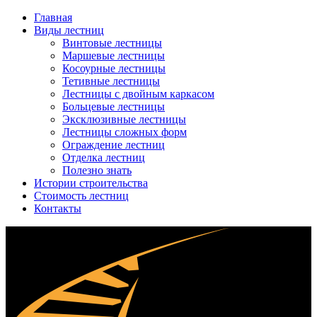
Главная
Виды лестниц
Винтовые лестницы
Маршевые лестницы
Косоурные лестницы
Тетивные лестницы
Лестницы с двойным каркасом
Больцевые лестницы
Эксклюзивные лестницы
Лестницы сложных форм
Ограждение лестниц
Отделка лестниц
Полезно знать
Истории строительства
Стоимость лестниц
Контакты