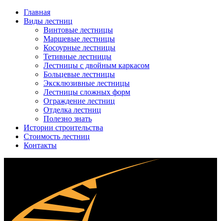
Главная
Виды лестниц
Винтовые лестницы
Маршевые лестницы
Косоурные лестницы
Тетивные лестницы
Лестницы с двойным каркасом
Больцевые лестницы
Эксклюзивные лестницы
Лестницы сложных форм
Ограждение лестниц
Отделка лестниц
Полезно знать
Истории строительства
Стоимость лестниц
Контакты